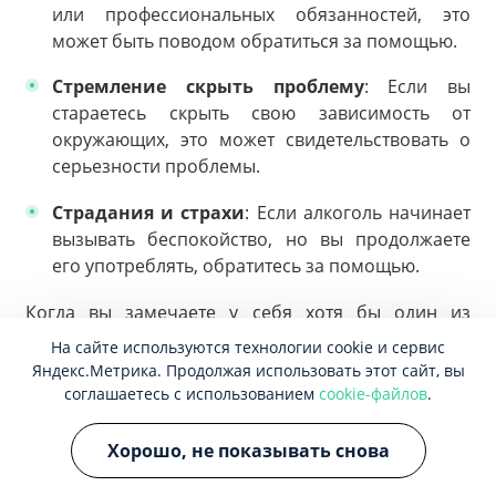
или профессиональных обязанностей, это
может быть поводом обратиться за помощью.
Стремление скрыть проблему
: Если вы
стараетесь скрыть свою зависимость от
окружающих, это может свидетельствовать о
серьезности проблемы.
Страдания и страхи
: Если алкоголь начинает
вызывать беспокойство, но вы продолжаете
его употреблять, обратитесь за помощью.
Когда вы замечаете у себя хотя бы один из
указанных выше признаков, важно обратиться за
На сайте используются технологии cookie и сервис
помощью к наркологу или психиатру. Специалист
Яндекс.Метрика. Продолжая использовать этот сайт, вы
поможет провести оценку состояния, определить
соглашаетесь с использованием
cookie-файлов
.
степень зависимости и разработать
индивидуальный план лечения. Раннее
Хорошо, не показывать снова
обращение за помощью может увеличить шансы