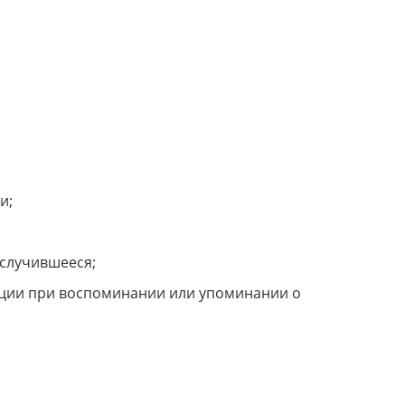
и;
 случившееся;
кции при воспоминании или упоминании о