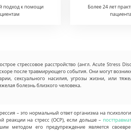
й подход к помощи
Более 24 лет прак
ациентам
пациент
острое стрессовое расстройство (англ. Acute Stress Di
коре после травмирующего события. Они могут возникн
арии, сексуального насилия, угрозы жизни, или тяж
тяжелая болезнь близкого человека.
рессия – это нормальный ответ организма на психологи
ой реакции на стресс (ОСР), если дольше –
посттравмат
чшим методом его предупреждение является своевре