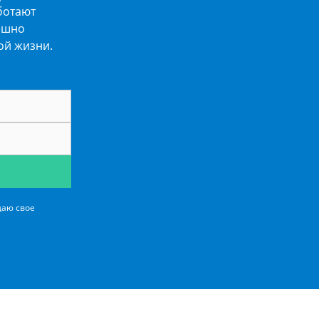
ботают
ешно
ой жизни.
даю свое