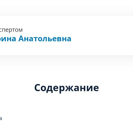
кспертом
рина Анатольевна
Содержание
а