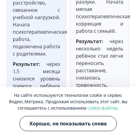
разлуки. Начата
расстройство,
мягкая
связанное с
психотерапевтическая
учебной нагрузкой.
коррекция и
Начата
работа с семьёй.
психотерапевтическая
работа,
Результат:
через
подключена работа
несколько недель
с родителями.
ребёнок стал легче
переносить
Результат:
через
расставание,
1,5 месяца
снизилась
снизился уровень
тревожность,
тревоги, ребёнок
нормализовался
стал спокойнее
На сайте используются технологии cookie и сервис
сон.
посещать школу,
Яндекс.Метрика. Продолжая использовать этот сайт, вы
улучшилось
соглашаетесь с использованием
cookie-файлов
.
эмоциональное
состояние.
Хорошо, не показывать снова